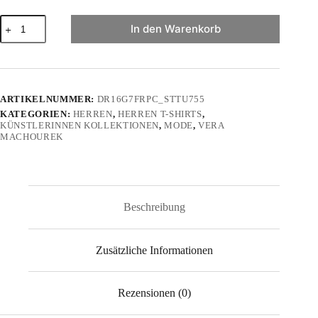
"abstacted
In den Warenkorb
silhouette"
von
Vera
Machourek
-
Herren
ARTIKELNUMMER:
DR16G7FRPC_STTU755
Premium
KATEGORIEN:
HERREN
,
HERREN T-SHIRTS
,
Organic
KÜNSTLERINNEN KOLLEKTIONEN
,
MODE
,
VERA
Shirt
MACHOUREK
Menge
Beschreibung
Zusätzliche Informationen
Rezensionen (0)