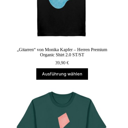
„Gitarren“ von Monika Kapfer – Herren Premium
Organic Shirt 2.0 ST/ST
39,90
€
Dieses
Ausführung wählen
Produkt
weist
mehrere
Varianten
auf.
Die
Optionen
können
auf
der
Produktseite