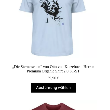
der
Produktseite
gewählt
werden
„Die Sterne sehen“ von Otto von Kotzebue – Herren
Premium Organic Shirt 2.0 ST/ST
39,90
€
Dieses
Ausführung wählen
Produkt
weist
mehrere
Varianten
auf.