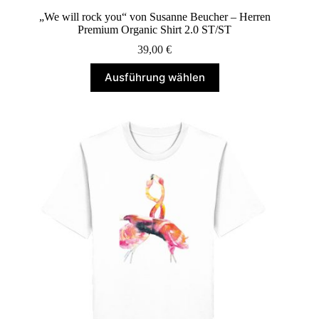
„We will rock you“ von Susanne Beucher – Herren
Premium Organic Shirt 2.0 ST/ST
39,00
€
Dieses
Ausführung wählen
Produkt
weist
mehrere
Varianten
auf.
Die
Optionen
können
auf
der
Produktseite
gewählt
werden