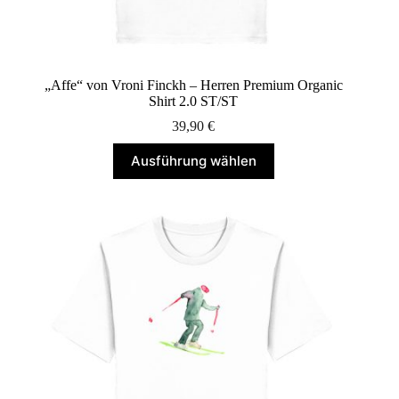
„Affe“ von Vroni Finckh – Herren Premium Organic
Shirt 2.0 ST/ST
39,90
€
Dieses
Ausführung wählen
Produkt
weist
mehrere
Varianten
auf.
Die
Optionen
können
auf
der
Produktseite
gewählt
werden