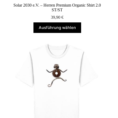
Solar 2030 e.V. – Herren Premium Organic Shirt 2.0
ST/ST
39,90
€
Dieses
Ausführung wählen
Produkt
weist
mehrere
Varianten
auf.
Die
Optionen
können
auf
der
Produktseite
gewählt
werden