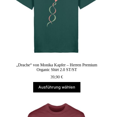
gewählt
werden
„Drache“ von Monika Kapfer – Herren Premium
Organic Shirt 2.0 ST/ST
39,90
€
Dieses
Ausführung wählen
Produkt
weist
mehrere
Varianten
auf.
Die
Optionen