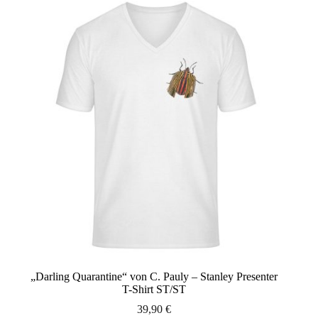
Varianten
auf.
Die
Optionen
können
auf
der
Produktseite
gewählt
werden
„Darling Quarantine“ von C. Pauly – Stanley Presenter
T-Shirt ST/ST
39,90
€