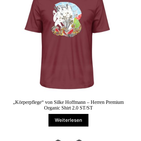
können
auf
der
Produktseite
gewählt
werden
„Körperpflege“ von Silke Hoffmann – Herren Premium
Organic Shirt 2.0 ST/ST
Weiterlesen