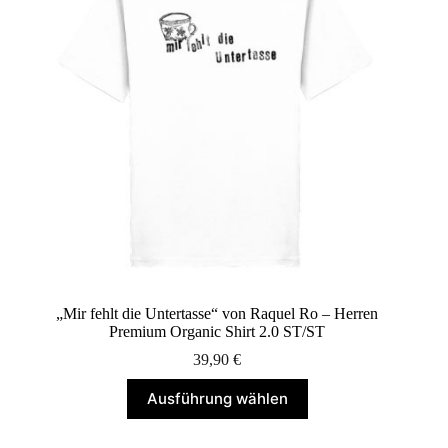
können
auf
der
Produktseite
gewählt
werden
„Mir fehlt die Untertasse“ von Raquel Ro – Herren
Premium Organic Shirt 2.0 ST/ST
39,90
€
Dieses
Ausführung wählen
Produkt
weist
mehrere