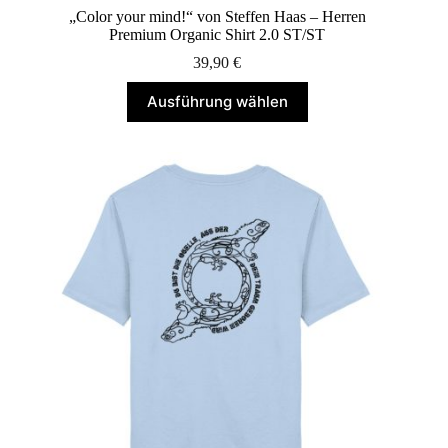
„Color your mind!“ von Steffen Haas – Herren
Premium Organic Shirt 2.0 ST/ST
39,90
€
Dieses
Ausführung wählen
Produkt
weist
mehrere
Varianten
auf.
Die
Optionen
können
auf
der
Produktseite
gewählt
werden