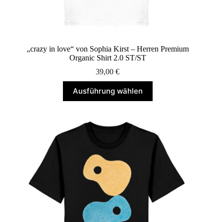
„crazy in love“ von Sophia Kirst – Herren Premium
Organic Shirt 2.0 ST/ST
39,00
€
Dieses
Ausführung wählen
Produkt
weist
mehrere
Varianten
auf.
Die
Optionen
können
auf
der
Produktseite
gewählt
werden