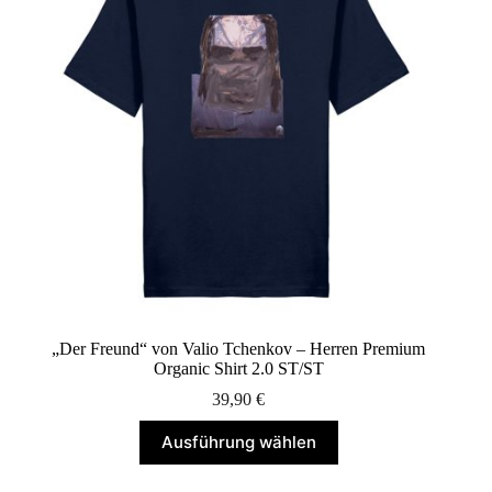
können
auf
der
Produktseite
gewählt
werden
„Der Freund“ von Valio Tchenkov – Herren Premium
Organic Shirt 2.0 ST/ST
39,90
€
Dieses
Ausführung wählen
Produkt
weist
mehrere