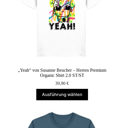
gewählt
werden
„Yeah“ von Susanne Beucher – Herren Premium
Organic Shirt 2.0 ST/ST
39,90
€
Dieses
Ausführung wählen
Produkt
weist
mehrere
Varianten
auf.
Die
Optionen