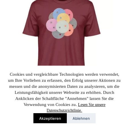
Die
Optionen
können
auf
der
Produktseite
gewählt
werden
Cookies und vergleichbare Technologien werden verwendet,
um Ihre Vorlieben zu erfassen, den Erfolg unserer Aktionen zu
messen und die anonymisierten Daten zu analysieren, um die
Leistungsfähigkeit unserer Webseite zu erhöhen. Durch
Anklicken der Schaltfläche "Annehmen" lassen Sie die
„Knöpfe“ von Monika Kapfer – Herren Premium
Verwendung von Cookies zu.
Lesen Sie unsere
Organic Shirt 2.0 ST/ST
Datenschutzrichtlinie.
39,90
€
Akzeptieren
Ablehnen
Dieses
Ausführung wählen
Produkt