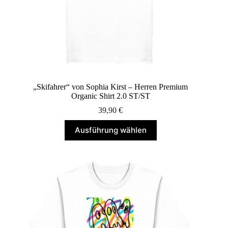
„Skifahrer“ von Sophia Kirst – Herren Premium
Organic Shirt 2.0 ST/ST
39,90
€
Dieses
Ausführung wählen
Produkt
weist
mehrere
Varianten
auf.
Die
Optionen
können
auf
der
Produktseite