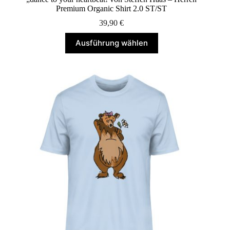
Premium Organic Shirt 2.0 ST/ST
39,90
€
Dieses
Ausführung wählen
Produkt
weist
mehrere
Varianten
auf.
Die
Optionen
können
auf
der
Produktseite
gewählt
werden