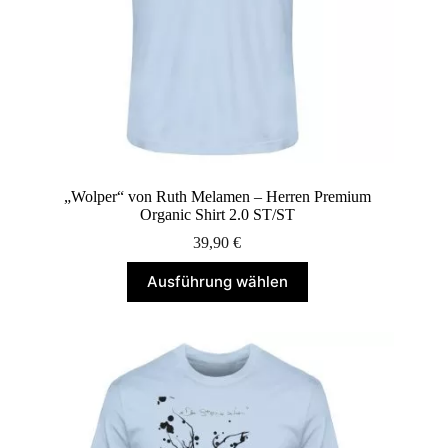
„Wolper“ von Ruth Melamen – Herren Premium
Organic Shirt 2.0 ST/ST
39,90
€
Dieses
Ausführung wählen
Produkt
weist
mehrere
Varianten
auf.
Die
Optionen
können
auf