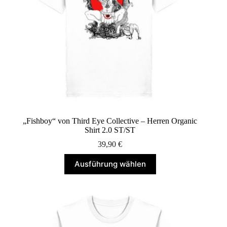
„Fishboy“ von Third Eye Collective – Herren Organic
Shirt 2.0 ST/ST
39,90
€
Dieses
Ausführung wählen
Produkt
weist
mehrere
Varianten
auf.
Die
Optionen