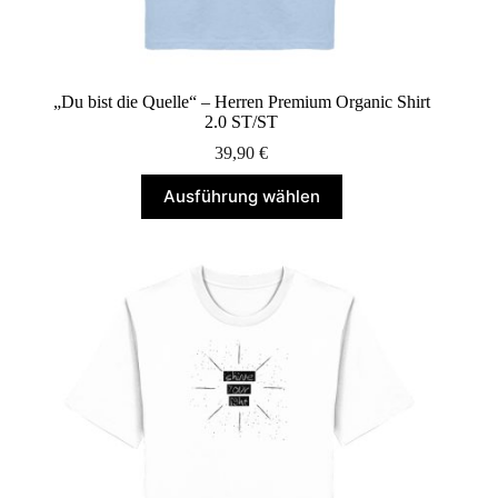
„Du bist die Quelle“ – Herren Premium Organic Shirt
2.0 ST/ST
39,90
€
Dieses
Ausführung wählen
Produkt
weist
mehrere
Varianten
auf.
Die
Optionen
können
auf
der
Produktseite
gewählt
werden