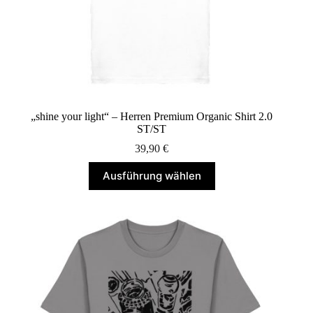
„shine your light“ – Herren Premium Organic Shirt 2.0
ST/ST
39,90
€
Dieses
Ausführung wählen
Produkt
weist
mehrere
Varianten
auf.
Die
Optionen
können
auf
der
Produktseite