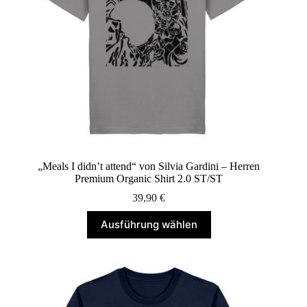
gewählt
werden
„Meals I didn’t attend“ von Silvia Gardini – Herren
Premium Organic Shirt 2.0 ST/ST
39,90
€
Dieses
Ausführung wählen
Produkt
weist
mehrere
Varianten
auf.
Die
Optionen