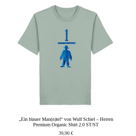
Varianten
auf.
Die
Optionen
können
auf
der
Produktseite
gewählt
werden
„Ein blauer Man(n)tel“ von Wulf Schiel – Herren
Premium Organic Shirt 2.0 ST/ST
39,90
€