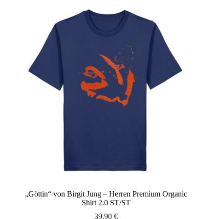
Varianten
auf.
Die
Optionen
können
auf
der
Produktseite
gewählt
werden
„Göttin“ von Birgit Jung – Herren Premium Organic
Shirt 2.0 ST/ST
39,90
€