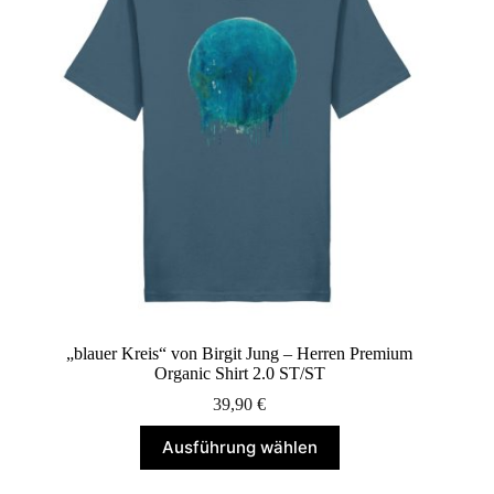
können
auf
der
Produktseite
gewählt
werden
„blauer Kreis“ von Birgit Jung – Herren Premium
Organic Shirt 2.0 ST/ST
39,90
€
Dieses
Ausführung wählen
Produkt
weist
mehrere