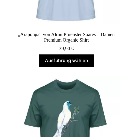
„Araponga“ von Alrun Pruenster Soares – Damen
Premium Organic Shirt
39,90
€
Dieses
Ausführung wählen
Produkt
weist
mehrere
Varianten
auf.
Die
Optionen
können
auf
der
Produktseite
gewählt
werden