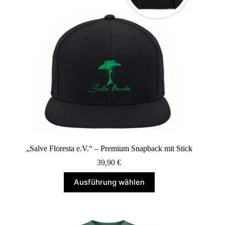
auf
der
Produktseite
gewählt
werden
„Salve Floresta e.V.“ – Premium Snapback mit Stick
39,90
€
Dieses
Ausführung wählen
Produkt
weist
mehrere
Varianten
auf.