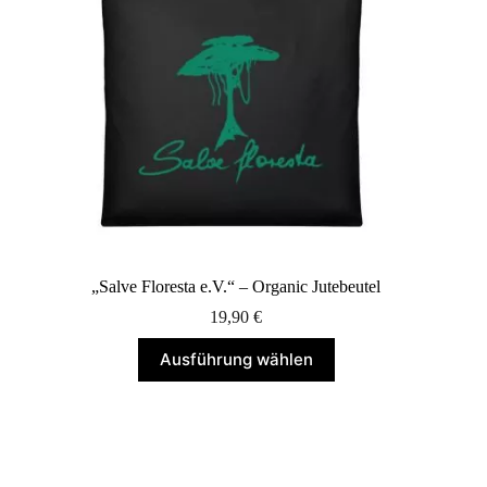
Produktseite
gewählt
werden
„Salve Floresta e.V.“ – Organic Jutebeutel
19,90
€
Dieses
Ausführung wählen
Produkt
weist
mehrere
Varianten
auf.
Die
Optionen