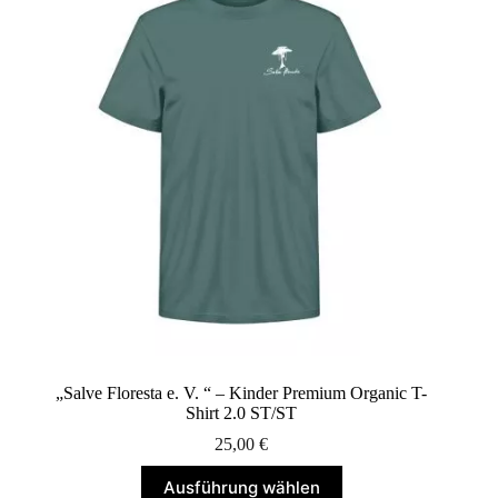
Die
Optionen
können
auf
der
Produktseite
gewählt
werden
„Salve Floresta e. V. “ – Kinder Premium Organic T-
Shirt 2.0 ST/ST
25,00
€
Dieses
Ausführung wählen
Produkt