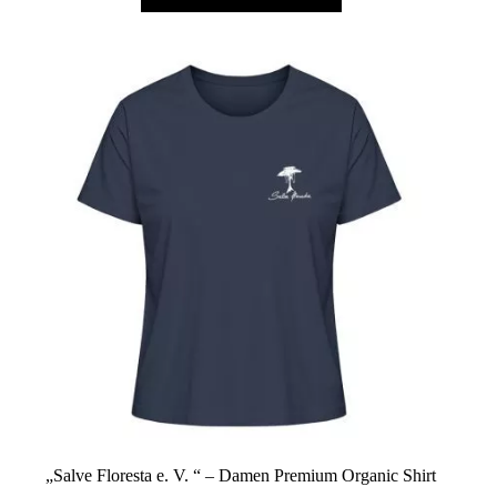
weist
mehrere
Varianten
auf.
Die
Optionen
können
auf
der
Produktseite
gewählt
werden
„Salve Floresta e. V. “ – Damen Premium Organic Shirt