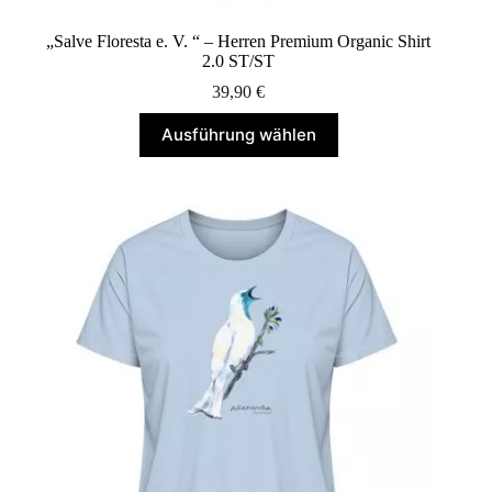
„Salve Floresta e. V. “ – Herren Premium Organic Shirt
2.0 ST/ST
39,90
€
Dieses
Ausführung wählen
Produkt
weist
mehrere
Varianten
auf.
Die
Optionen
können
auf
der
Produktseite
gewählt
werden