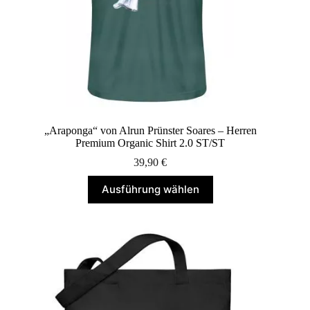
„Araponga“ von Alrun Prünster Soares – Herren
Premium Organic Shirt 2.0 ST/ST
39,90
€
Dieses
Ausführung wählen
Produkt
weist
mehrere
Varianten
auf.
Die
Optionen
können
auf
der