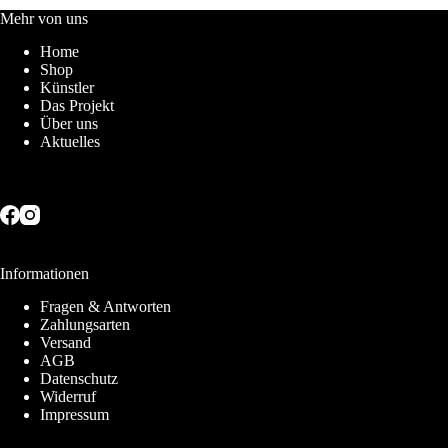
auf.
Mehr von uns
Die
Home
Optionen
Shop
können
Künstler
auf
Das Projekt
der
Über uns
Produktseite
Aktuelles
gewählt
werden
Informationen
Fragen & Antworten
Zahlungsarten
Versand
AGB
Datenschutz
Widerruf
Impressum