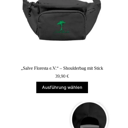
„Salve Floresta e.V.“ – Shoulderbag mit Stick
39,90
€
Dieses
Ausführung wählen
Produkt
weist
mehrere
Varianten
auf.
Die
Optionen
können