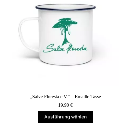
können
auf
der
Produktseite
gewählt
werden
„Salve Floresta e.V.“ – Emaille Tasse
19,90
€
Dieses
Ausführung wählen
Produkt
weist
mehrere
Varianten