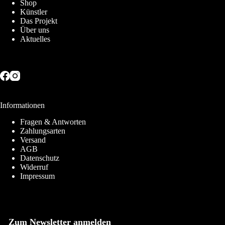
Shop
können
Künstler
auf
Das Projekt
der
Über uns
Produktseite
Aktuelles
gewählt
werden
Informationen
Fragen & Antworten
Zahlungsarten
Versand
AGB
Datenschutz
Widerruf
Impressum
Zum Newsletter anmelden