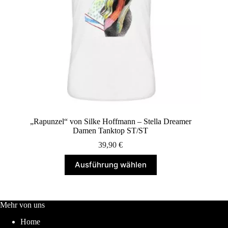
„Rapunzel“ von Silke Hoffmann – Stella Dreamer
Damen Tanktop ST/ST
39,90
€
Dieses
Ausführung wählen
Produkt
weist
mehrere
Varianten
auf.
Mehr von uns
Die
Home
Optionen