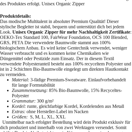
des Produktes erfolgt. Unisex Organic Zipper
Produktdetails:
Das modische Multitalent in absoluter Premium Qualität! Dieser
stylische Begleiter ist stabil, bequem und unterstützt dich bei jedem
Look.
Unisex Organic Zipper für mehr Nachhaltigkeit
Zertifikate
:
OEKO-Tex Standard 100, FairWear Foundation, OCS 100 Blended,
GRS, PETA Die verwendete Baumwolle stammt aus 100%
biologischem Anbau. Es wird keine Gentechnik verwendet, weniger
Wasser verbraucht und es kommen keine Chemikalien wie
Düngemittel oder Pestizide zum Einsatz. Der in diesem Textil
verwendete Polyesteranteil besteht aus 100% recyceltem Polyester und
ist in 2 Schichten Bio-Baumwolle eingelegt um direkten Hautkontakt
zu vermeiden.
Material:
3-fädige Premium-Sweatware. Einlaufvorbehandelt
für lange Formstabilität
Zusammensetzung:
85% Bio-Baumwolle, 15% Recyceltes-
Polyester
Grammatur:
300 g/m²
Kordel:
runte, gleichfarbige Kordel, Kordelenden aus Metall
Extras:
ohne Hersteller-Label im Nacken
Größen:
S, M, L, XL, XXL
Unmittelbar nach erfolgter Bestellung wird dein Produkt exklusiv für
dich produziert und innerhalb von zwei Werktagen versendet. Somit