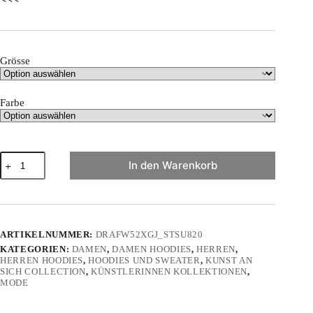
Grösse
Farbe
"Kunst
In den Warenkorb
an
sich"
-
Unisex
Organic
Zipper
ARTIKELNUMMER:
DRAFW52XGJ_STSU820
Menge
KATEGORIEN:
DAMEN
,
DAMEN HOODIES
,
HERREN
,
HERREN HOODIES
,
HOODIES UND SWEATER
,
KUNST AN
SICH COLLECTION
,
KÜNSTLERINNEN KOLLEKTIONEN
,
MODE