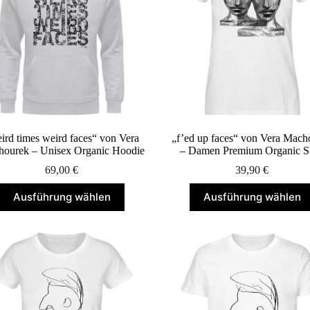
können
können
auf
auf
der
der
Produktseite
Produktseite
gewählt
gewählt
werden
werden
ird times weird faces“ von Vera
„f’ed up faces“ von Vera Mach
ourek – Unisex Organic Hoodie
– Damen Premium Organic Sh
69,00
€
39,90
€
Dieses
Dieses
Ausführung wählen
Ausführung wählen
Produkt
Produkt
weist
weist
mehrere
mehrere
Varianten
Varianten
auf.
auf.
Die
Die
Optionen
Optionen
können
können
auf
auf