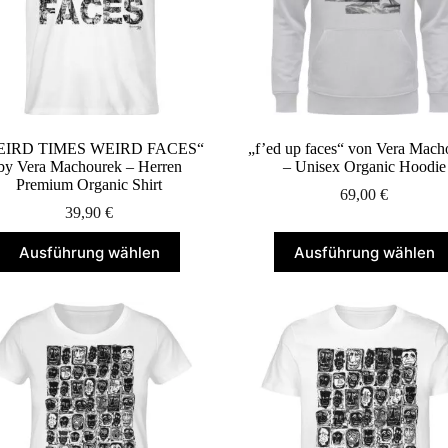
Produktseite
Produktseite
gewählt
gewählt
werden
werden
EIRD TIMES WEIRD FACES“
„f’ed up faces“ von Vera Mach
by Vera Machourek – Herren
– Unisex Organic Hoodie
Premium Organic Shirt
69,00
€
39,90
€
Dieses
Dieses
Ausführung wählen
Ausführung wählen
Produkt
Produkt
weist
weist
mehrere
mehrere
Varianten
Varianten
auf.
auf.
Die
Die
Optionen
Optionen
können
können
auf
auf
der
der
Produktseite
Produktseite