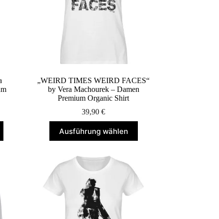
der
Produktseite
gewählt
werden
a
„WEIRD TIMES WEIRD FACES“
um
by Vera Machourek – Damen
Premium Organic Shirt
39,90
€
Dieses
Ausführung wählen
Produkt
weist
mehrere
Varianten
auf.
Die
Optionen
können
auf
der