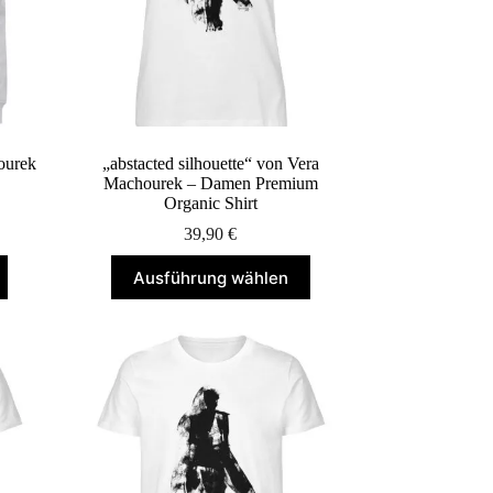
Produktseite
gewählt
werden
ourek
„abstacted silhouette“ von Vera
Machourek – Damen Premium
Organic Shirt
39,90
€
Dieses
Ausführung wählen
Produkt
weist
mehrere
Varianten
auf.
Die
Optionen
können
auf
der
Produktseite