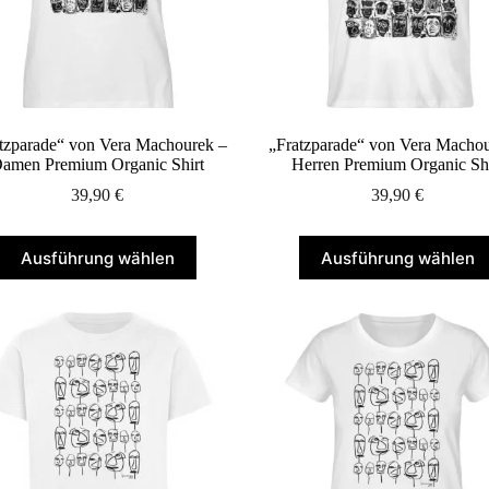
gewählt
gewählt
werden
werden
tzparade“ von Vera Machourek –
„Fratzparade“ von Vera Machou
amen Premium Organic Shirt
Herren Premium Organic Shi
39,90
€
39,90
€
Dieses
Dieses
Ausführung wählen
Ausführung wählen
Produkt
Produkt
weist
weist
mehrere
mehrere
Varianten
Varianten
auf.
auf.
Die
Die
Optionen
Optionen
können
können
auf
auf
der
der
Produktseite
Produktseite
gewählt
gewählt