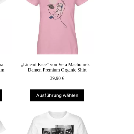
Optionen
können
auf
der
Produktseite
gewählt
werden
ra
„Lineart Face“ von Vera Machourek –
um
Damen Premium Organic Shirt
39,90
€
Dieses
Ausführung wählen
Produkt
weist
mehrere
Varianten
auf.
Die
Optionen