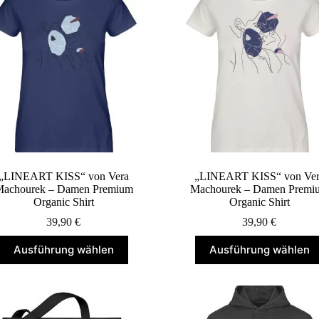
„LINEART KISS“ von Vera
„LINEART KISS“ von Ver
achourek – Damen Premium
Machourek – Damen Premi
Organic Shirt
Organic Shirt
39,90
€
39,90
€
Dieses
Dieses
Ausführung wählen
Ausführung wählen
Produkt
Produkt
weist
weist
mehrere
mehrere
Varianten
Varianten
auf.
auf.
Die
Die