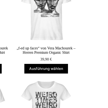
können
auf
der
Produktseite
gewählt
werden
ourek
„f-ed up faces“ von Vera Machourek –
irt
Herren Premium Organic Shirt
39,90
€
Dieses
Ausführung wählen
Produkt
weist
mehrere
Varianten
auf.
Die
Optionen
können
auf