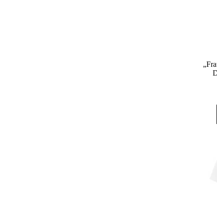
„Fra
D