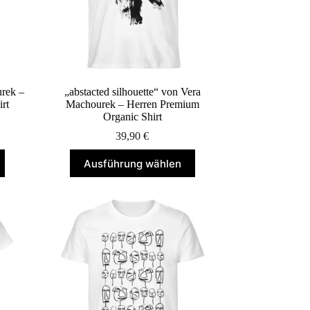
gewählt
werden
rek –
„abstacted silhouette“ von Vera
rt
Machourek – Herren Premium
Organic Shirt
39,90
€
Dieses
Ausführung wählen
Produkt
weist
mehrere
Varianten
auf.
Die
Optionen
können
auf
der
Produktseite
gewählt