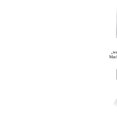
„we
Mach