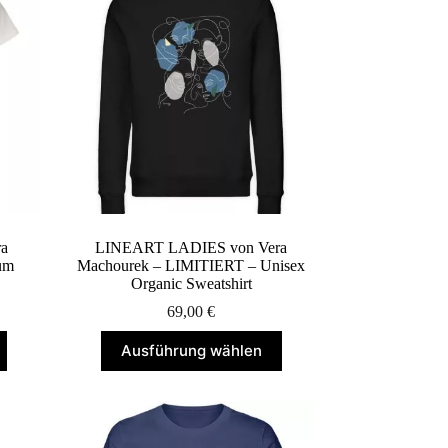
a
LINEART LADIES von Vera
um
Machourek – LIMITIERT – Unisex
Organic Sweatshirt
69,00
€
Dieses
Ausführung wählen
Produkt
weist
mehrere
Varianten
auf.
Die