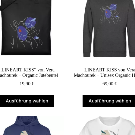
Optionen
Optionen
können
können
auf
auf
der
der
Produktseite
Produktseite
gewählt
gewählt
werden
werden
„LINEART KISS“ von Vera
LINEART KISS von Ver
achourek – Organic Jutebeutel
Machourek – Unisex Organic H
19,90
€
69,00
€
Dieses
Dieses
Ausführung wählen
Ausführung wählen
Produkt
Produkt
weist
weist
mehrere
mehrere
Varianten
Varianten
auf.
auf.
Die
Die