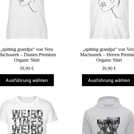
der
der
Produktseite
Produktseite
gewählt
gewählt
werden
werden
„spitting grandpa“ von Vera
„spitting grandpa“ von Ver
achourek – Damen Premium
Machourek – Herren Premi
Organic Shirt
Organic Shirt
39,90
€
39,90
€
Dieses
Dieses
Ausführung wählen
Ausführung wählen
Produkt
Produkt
weist
weist
mehrere
mehrere
Varianten
Varianten
auf.
auf.
Die
Die
Optionen
Optionen
können
können
auf
auf
der
der