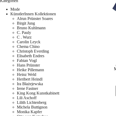
Kategorien
Mode
KünstlerInnen Kollektionen
Alrun Prünster Soares
Birgit Jung
Bruno Kuhlmann
C. Pauly
C . Wurz
Carolin Leyck
Chema Chino
Christoph Everding
Elisabeth Endres
Fabian Vogl
Hans Prünster
M
Heike Pillemann
Heinz Weld
Heribert Heindl
Ira Błażejewska
Irene Fastner
King Kong Kunstkabinett
Lili Aschoff
Lilith Lichtenberg
Michela Buttignon
Monika Kapfer