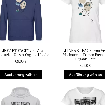
Optionen
Optionen
können
können
auf
auf
der
der
Produktseite
Produktseite
gewählt
gewählt
werden
werden
„LINEART FACE“ von Vera
„LINEART FACE“ von Ve
ourek – Unisex Organic Hoodie
Machourek – Damen Premi
Organic Shirt
69,00
€
39,90
€
Dieses
Dieses
Ausführung wählen
Ausführung wählen
Produkt
Produkt
weist
weist
mehrere
mehrere
Varianten
Varianten
auf.
auf.
Die
Die
Optionen
Optionen