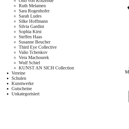
Otto von Kotzebue
Ruth Melamen
Sara Rogenhofer
Sarah Ludes
Silke Hoffmann
Silvia Gardini
Sophia Kirst
Steffen Haas
Susanne Beucher
Third Eye Collective
Valio Tchenkov
Vera Machourek
Wulf Schiel
KUNST AN SICH Collection
M
Vereine
Schulen
Kunstwerke
Gutscheine
Unkategorisiert