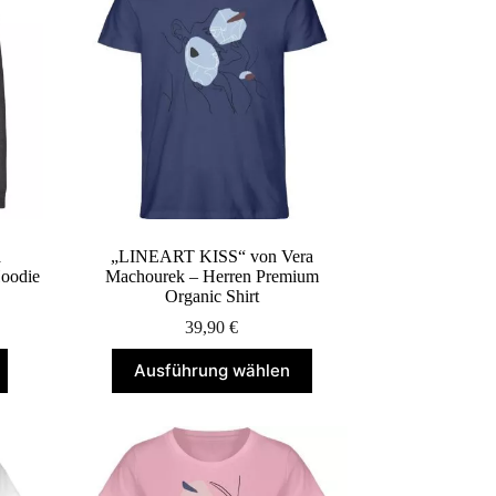
Optionen
können
auf
der
Produktseite
gewählt
werden
a
„LINEART KISS“ von Vera
oodie
Machourek – Herren Premium
Organic Shirt
39,90
€
Dieses
Ausführung wählen
Produkt
weist
mehrere
Varianten
auf.
Die