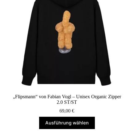
können
auf
der
Produktseite
gewählt
werden
„Flipsmann“ von Fabian Vogl – Unisex Organic Zipper
2.0 ST/ST
69,00
€
Dieses
Ausführung wählen
Produkt
weist
mehrere