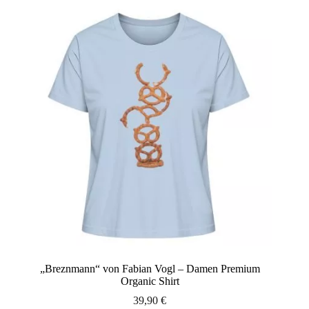
Varianten
auf.
Die
Optionen
können
auf
der
Produktseite
gewählt
werden
„Breznmann“ von Fabian Vogl – Damen Premium
Organic Shirt
39,90
€