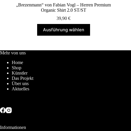
„Brezenmann“ von Fabian Vogl – Herren Premium
Organic Shirt 2.0 ST/ST
39,90
€
Dieses
Ausführung wählen
Produkt
weist
mehrere
Varianten
auf.
Mehr von uns
Die
Home
Optionen
Shop
können
Künstler
auf
Das Projekt
der
Über uns
Produktseite
Aktuelles
gewählt
werden
Informationen