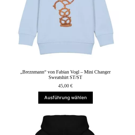
„Breznmann“ von Fabian Vogl – Mini Changer
Sweatshirt ST/ST
45,00
€
Dieses
Ausführung wählen
Produkt
weist
mehrere
Varianten
auf.
Die
Optionen