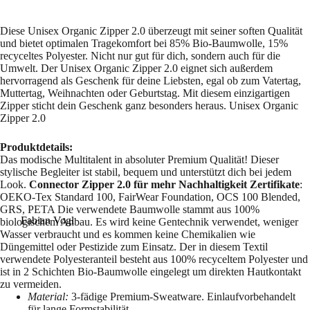
Diese Unisex Organic Zipper 2.0 überzeugt mit seiner soften Qualität
und bietet optimalen Tragekomfort bei 85% Bio-Baumwolle, 15%
recyceltes Polyester. Nicht nur gut für dich, sondern auch für die
Umwelt. Der Unisex Organic Zipper 2.0 eignet sich außerdem
hervorragend als Geschenk für deine Liebsten, egal ob zum Vatertag,
Muttertag, Weihnachten oder Geburtstag. Mit diesem einzigartigen
Zipper sticht dein Geschenk ganz besonders heraus. Unisex Organic
Zipper 2.0
Produktdetails:
Das modische Multitalent in absoluter Premium Qualität! Dieser
stylische Begleiter ist stabil, bequem und unterstützt dich bei jedem
Look.
Connector Zipper 2.0 für mehr Nachhaltigkeit
Zertifikate
:
OEKO-Tex Standard 100, FairWear Foundation, OCS 100 Blended,
GRS, PETA Die verwendete Baumwolle stammt aus 100%
Fabian Vogl
biologischem Anbau. Es wird keine Gentechnik verwendet, weniger
Wasser verbraucht und es kommen keine Chemikalien wie
Düngemittel oder Pestizide zum Einsatz. Der in diesem Textil
verwendete Polyesteranteil besteht aus 100% recyceltem Polyester und
ist in 2 Schichten Bio-Baumwolle eingelegt um direkten Hautkontakt
zu vermeiden.
Material:
3-fädige Premium-Sweatware. Einlaufvorbehandelt
für lange Formstabilität