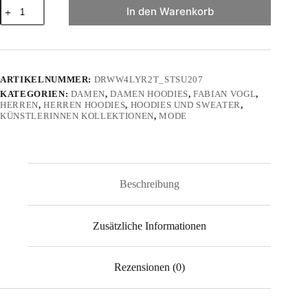
"Flipsmann"
In den Warenkorb
von
Fabian
Vogl
-
Unisex
Organic
ARTIKELNUMMER:
DRWW4LYR2T_STSU207
Zipper
KATEGORIEN:
DAMEN
,
DAMEN HOODIES
,
FABIAN VOGL
,
2.0
HERREN
,
HERREN HOODIES
,
HOODIES UND SWEATER
,
ST/ST
KÜNSTLERINNEN KOLLEKTIONEN
,
MODE
Menge
Beschreibung
Zusätzliche Informationen
Rezensionen (0)