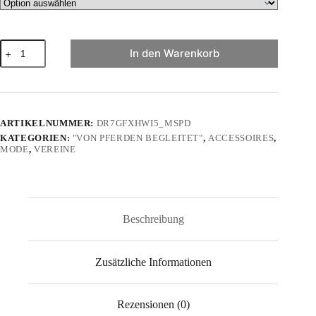
"von
In den Warenkorb
Pferden
begleitet"
-
Mousepad
Menge
ARTIKELNUMMER:
DR7GFXHWI5_MSPD
KATEGORIEN:
"VON PFERDEN BEGLEITET"
,
ACCESSOIRES
,
MODE
,
VEREINE
Beschreibung
Zusätzliche Informationen
Rezensionen (0)