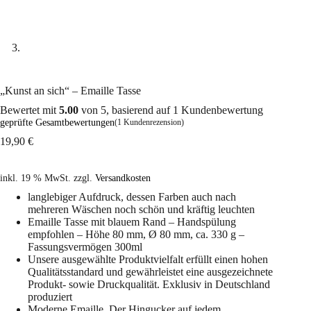
„Kunst an sich“ – Emaille Tasse
Bewertet mit
5.00
von 5, basierend auf
1
Kundenbewertung
geprüfte Gesamtbewertungen
(
1
Kundenrezension)
19,90
€
inkl. 19 % MwSt.
zzgl.
Versandkosten
langlebiger Aufdruck, dessen Farben auch nach
mehreren Wäschen noch schön und kräftig leuchten
Emaille Tasse mit blauem Rand – Handspülung
empfohlen – Höhe 80 mm, Ø 80 mm, ca. 330 g –
Fassungsvermögen 300ml
Unsere ausgewählte Produktvielfalt erfüllt einen hohen
Qualitätsstandard und gewährleistet eine ausgezeichnete
Produkt- sowie Druckqualität. Exklusiv in Deutschland
produziert
Moderne Emaille. Der Hingucker auf jedem