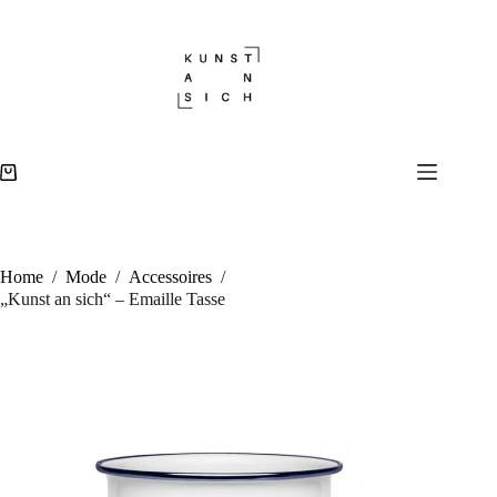
Zum
Inhalt
„Kunst an sich“ – Emaille Tasse
In den Warenkorb
springen
19,90
€
999 vorrätig
Warenkorb
Home
/
Mode
/
Accessoires
/
„Kunst an sich“ – Emaille Tasse