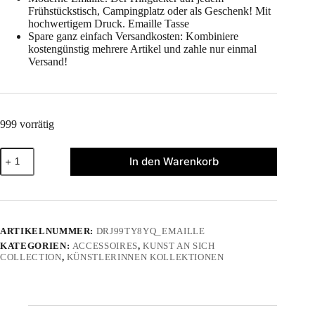
Frühstückstisch, Campingplatz oder als Geschenk! Mit
hochwertigem Druck. Emaille Tasse
Spare ganz einfach Versandkosten: Kombiniere
kostengünstig mehrere Artikel und zahle nur einmal
Versand!
999 vorrätig
"Kunst
In den Warenkorb
an
sich"
-
Emaille
Tasse
Menge
ARTIKELNUMMER:
DRJ99TY8YQ_EMAILLE
KATEGORIEN:
ACCESSOIRES
,
KUNST AN SICH
COLLECTION
,
KÜNSTLERINNEN KOLLEKTIONEN