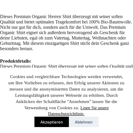
Dieses Premium Organic Herren Shirt überzeugt mit seiner soften
Qualität und bietet optimalen Tragekomfort bei 100% Bio-Baumwolle.
Nicht nur gut für dich, sondern auch für die Umwelt. Das Premium
Organic Shirt eignet sich außerdem hervorragend als Geschenk für
deine Liebsten, egal ob zum Vatertag, Muttertag, Weihnachten oder
Geburtstag. Mit diesem einzigartigen Shirt sticht dein Geschenk ganz
besonders heraus.
Produktdetails:
Dieses Premium Organic Shirt überzeugt mit seiner soften Qualität und
bietet optimalen Tragekomfort bei 100% Bio-Baumwolle. Nicht nur
Cookies und vergleichbare Technologien werden verwendet,
gut für dich, sondern auch für die Umwelt.
Herren Premium Organic
Shirt für mehr Nachhaltigkeit
Zertifikate
: OEKO-Tex Standard
um Ihre Vorlieben zu erfassen, den Erfolg unserer Aktionen zu
100, FairWear Foundation, OCS 100 Blended, GRS, PETA Die
messen und die anonymisierten Daten zu analysieren, um die
verwendete Baumwolle stammt aus 100% biologischem Anbau. Es
Leistungsfähigkeit unserer Webseite zu erhöhen. Durch
wird keine Gentechnik verwendet, weniger Wasser verbraucht und es
Anklicken der Schaltfläche "Annehmen" lassen Sie die
kommen keine Chemikalien wie Düngemittel oder Pestizide zum
Verwendung von Cookies zu.
Lesen Sie unsere
Einsatz.
Datenschutzrichtlinie.
Material: 100% Bio-Baumwolle
Grammatur: 180 g/m²
Akzeptieren
Ablehnen
Verarbeitung: weiche und ebenmäßige Oberfläche, Seitennähte
für optimale Passform