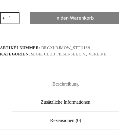
Pilsensee.de
In den Warenkorb
-
beidseitig
bedruckt!
-
Herren
Premium
ARTIKELNUMMER:
DRGXLBJMOW_STTU169
Organic
KATEGORIEN:
SEGELCLUB PILSENSEE E.V.
,
VEREINE
Shirt
2.0
ST/ST
Menge
Beschreibung
Zusätzliche Informationen
Rezensionen (0)