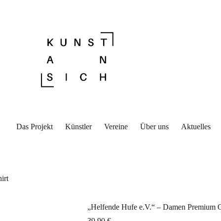
Das Projekt
Künstler
Vereine
Über uns
Aktuelles
irt
„Helfende Hufe e.V.“ – Damen Premium O
39,90
€