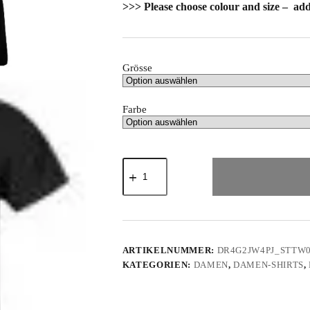
>>> Please choose colour and size – add
Grösse
Farbe
"Helfende
Hufe
e.V."
-
Damen
Premium
Organic
Shirt
ARTIKELNUMMER:
DR4G2JW4PJ_STTW
Menge
KATEGORIEN:
DAMEN
,
DAMEN-SHIRTS
,