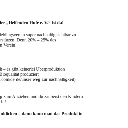
er „Helfenden Hufe e. V.“ ist da!
ieblingsverein super nachhaltig sichtbar zu
erstützen. Denn 20% – 25% des
n Verein!
llt – es gibt keinerlei Überproduktion
 Bioqualität produziert
a.com/de-de/unser-weg-zur-nachhaltigkeit
)
ung zum Anziehen und du zauberst den Kindern
cht!
anklicken – dann kann man das Produkt in