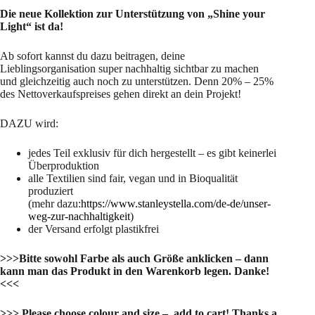
Die neue Kollektion zur Unterstützung von „Shine your
Light“ ist da!
Ab sofort kannst du dazu beitragen, deine
Lieblingsorganisation super nachhaltig sichtbar zu machen
und gleichzeitig auch noch zu unterstützen. Denn 20% – 25%
des Nettoverkaufspreises gehen direkt an dein Projekt!
DAZU wird:
jedes Teil exklusiv für dich hergestellt – es gibt keinerlei
Überproduktion
alle Textilien sind fair, vegan und in Bioqualität
produziert
(mehr dazu:
https://www.stanleystella.com/de-de/unser-
weg-zur-nachhaltigkeit
)
der Versand erfolgt plastikfrei
>>>Bitte sowohl Farbe als auch Größe anklicken – dann
kann man das Produkt in den Warenkorb legen. Danke!
<<<
>>> Please choose colour and size – add to cart! Thanks a