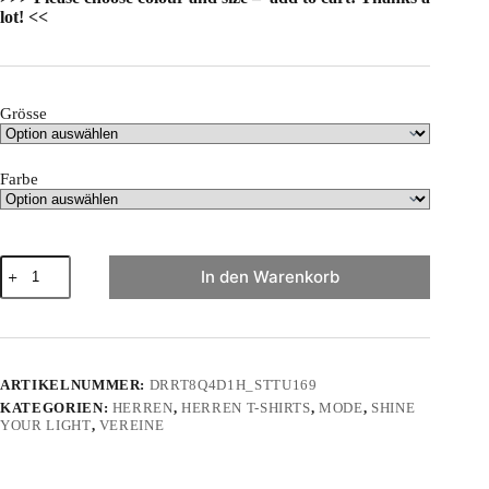
lot! <<
Grösse
Farbe
"Du
In den Warenkorb
bist
die
Quelle"
-
Herren
Premium
ARTIKELNUMMER:
DRRT8Q4D1H_STTU169
Organic
KATEGORIEN:
HERREN
,
HERREN T-SHIRTS
,
MODE
,
SHINE
Shirt
YOUR LIGHT
,
VEREINE
2.0
ST/ST
Menge