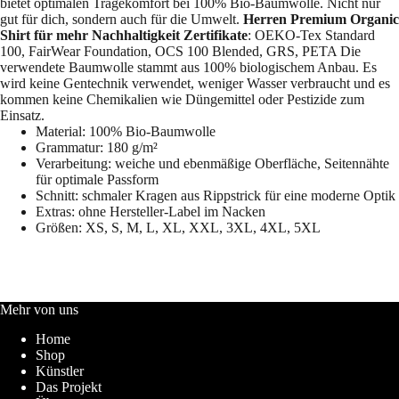
bietet optimalen Tragekomfort bei 100% Bio-Baumwolle. Nicht nur
gut für dich, sondern auch für die Umwelt.
Herren Premium Organic
Shirt für mehr Nachhaltigkeit
Zertifikate
: OEKO-Tex Standard
100, FairWear Foundation, OCS 100 Blended, GRS, PETA Die
verwendete Baumwolle stammt aus 100% biologischem Anbau. Es
wird keine Gentechnik verwendet, weniger Wasser verbraucht und es
kommen keine Chemikalien wie Düngemittel oder Pestizide zum
Einsatz.
Material: 100% Bio-Baumwolle
Grammatur: 180 g/m²
Verarbeitung: weiche und ebenmäßige Oberfläche, Seitennähte
für optimale Passform
Schnitt: schmaler Kragen aus Rippstrick für eine moderne Optik
Extras: ohne Hersteller-Label im Nacken
Größen: XS, S, M, L, XL, XXL, 3XL, 4XL, 5XL
Mehr von uns
Home
Shop
Künstler
Das Projekt