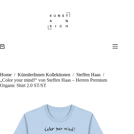
Zum
Inhalt
„Color your mind!“ von Steffen Haas – Herren Premium Organic Shirt 2.0 ST/ST
Ausführung wählen
Dieses
springen
39,90
€
10000 vorrätig
Produkt
weist
mehrere
Variante
auf.
Die
Warenkorb
Optione
können
auf
der
Produkts
Home
/
KünstlerInnen Kollektionen
/
Steffen Haas
/
gewählt
„Color your mind!“ von Steffen Haas – Herren Premium
werden
Organic Shirt 2.0 ST/ST