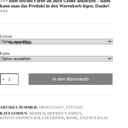
>>> Bitte sowohl Farbe als auch Größe anklicken – dann
kann man das Produkt in den Warenkorb legen. Danke!
<<<
Grösse
Steffen Haas
Farbe
"Color
In den Warenkorb
your
mind!"
von
Steffen
Haas
-
ARTIKELNUMMER:
DRS61G5AFV_STTU169
Herren
KATEGORIEN:
HERREN
,
HERREN T-SHIRTS
,
Premium
KÜNSTLERINNEN KOLLEKTIONEN
,
MODE
,
STEFFEN HAAS
Organic
Shirt