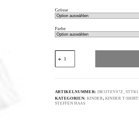
Grösse
Farbe
"dance
to
your
heartbeat!
von
Steffen
Haas
-
ARTIKELNUMMER:
DR5JTEY97Z_STTK1
Kinder
KATEGORIEN:
KINDER
,
KINDER T-SHIRT
Premium
STEFFEN HAAS
Organic
T-
Shirt
2.0
ST/ST
Menge