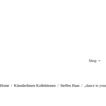
Zum
Inhalt
springen
Shop
Home
/
KünstlerInnen Kollektionen
/
Steffen Haas
/
„dance to you