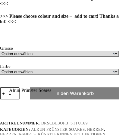
<<<
>>> Please choose colour and size – add to cart! Thanks a
lot! <<<
Grösse
Farbe
"Araponga"
Alrun Prünster-Soares
In den Warenkorb
von
Alrun
Prünster
Soares
-
Herren
ARTIKELNUMMER:
DRSCBE3OFB_STTU169
Premium
KATEGORIEN:
ALRUN PRÜNSTER SOARES
,
HERREN
,
Organic
HERREN T-SHIRTS
,
KÜNSTLERINNEN KOLLEKTIONEN
,