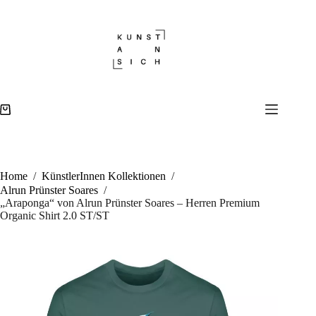
Zum
Inhalt
„Araponga“ von Alrun Prünster Soares – Herren Premium Organic Shirt 2.0 ST/ST
Ausführung wählen
Dieses
springen
39,90
€
10000 vorrätig
Produkt
weist
mehrere
Variante
auf.
Die
Warenkorb
Optione
können
auf
der
Produkts
Home
/
KünstlerInnen Kollektionen
/
gewählt
Alrun Prünster Soares
/
werden
„Araponga“ von Alrun Prünster Soares – Herren Premium
Organic Shirt 2.0 ST/ST