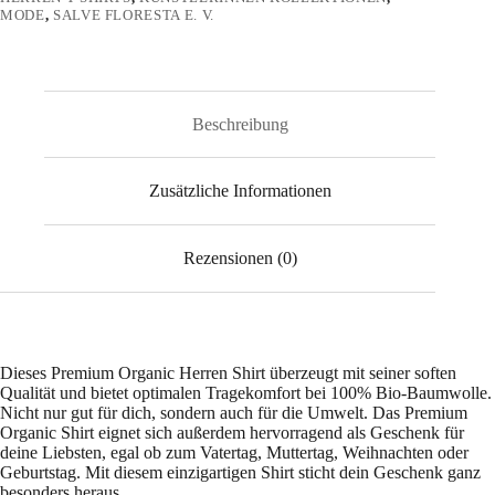
Shirt
MODE
,
SALVE FLORESTA E. V.
2.0
ST/ST
Menge
Beschreibung
Zusätzliche Informationen
Rezensionen (0)
Dieses Premium Organic Herren Shirt überzeugt mit seiner soften
Qualität und bietet optimalen Tragekomfort bei 100% Bio-Baumwolle.
Nicht nur gut für dich, sondern auch für die Umwelt. Das Premium
Organic Shirt eignet sich außerdem hervorragend als Geschenk für
deine Liebsten, egal ob zum Vatertag, Muttertag, Weihnachten oder
Geburtstag. Mit diesem einzigartigen Shirt sticht dein Geschenk ganz
besonders heraus.