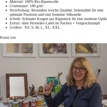
Material:
100% Bio-Baumwolle
Grammatur:
180 g/m²
Verarbeitung:
Besonders weiche Qualität, Seitennähte für eine
optimale Passform und eine feminine Silhouette
Schnitt:
Schmaler Kragen aus Rippstrick für eine moderne Optik
Extras:
ohne Hersteller-Label im Nacken + Vorgeschrumpft
Größen:
XS, S, M, L, XL, XXL
Kunst von