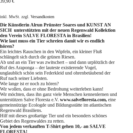
39,90
€
inkl. MwSt.
zzgl.
Versandkosten
Die Künstlerin Alrun Prünster Soares und KUNST AN
SICH unterstützten mit der neuen Regenwald Kollektion
den Verein SALVE FLORESTA in Brasilien!
Wie laut muss ein Tier schreien damit wir es endlich
hören?
Ein leichtes Rauschen in den Wipfeln, ein kleiner Fluß
schlängelt sich durch die grünen Riesen.
Ab und an ein Tier was zwitschert – und dann urplötzlich der
Ruf des Araponga – der lauteste existierende Vogel,
unglaublich schön sein Federkleid und ohrenbetäubend der
Ruf nach seiner Liebsten.
Wie lange ist er noch zu hören?
Wir wollen, dass er ohne Bedrohung weiterleben kann!
Wir möchten, dass ihn ganz viele Menschen kennenlernen und
unterstützen Salve Floresta e.V.
www.salvefloresta.com,
eine
gemeinnützige Ecologde und Bildungsstätte im atlantischen
Regenwald Brasiliens.
Hilf mit dieses großartige Tier und ein besonders schönes
Gebiet des Regenwaldes zu retten.
Von jedem verkauften T-Shirt gehen 10,- an SALVE
FLORESTA!