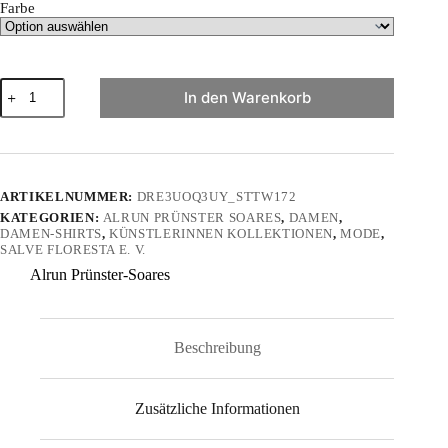
Farbe
"Araponga"
In den Warenkorb
von
Alrun
Pruenster
Soares
-
Damen
ARTIKELNUMMER:
DRE3UOQ3UY_STTW172
Premium
KATEGORIEN:
ALRUN PRÜNSTER SOARES
,
DAMEN
,
Organic
DAMEN-SHIRTS
,
KÜNSTLERINNEN KOLLEKTIONEN
,
MODE
,
Shirt
SALVE FLORESTA E. V.
Menge
Alrun Prünster-Soares
Beschreibung
Zusätzliche Informationen