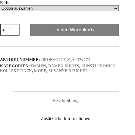
Farbe
"Yeah"
In den Warenkorb
von
Susanne
Beucher
-
Damen
Premium
ARTIKELNUMMER:
DRQRVO7GTW_STTW172
Organic
KATEGORIEN:
DAMEN
,
DAMEN-SHIRTS
,
KÜNSTLERINNEN
Shirt
KOLLEKTIONEN
,
MODE
,
SUSANNE BEUCHER
Menge
Beschreibung
Zusätzliche Informationen