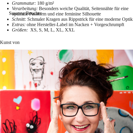
Grammatur:
180 g/m²
Verarbeitung:
Besonders weiche Qualität, Seitennähte für eine
Susanne Beucher
optimale Passform und eine feminine Silhouette
Schnitt:
Schmaler Kragen aus Rippstrick für eine moderne Optik
Extras:
ohne Hersteller-Label im Nacken + Vorgeschrumpft
Größen:
XS, S, M, L, XL, XXL
Kunst von