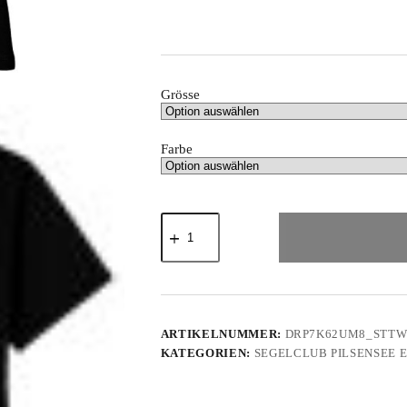
Grösse
Farbe
Pilsensee.de
-
Rückseite
bedruckt
-
Damen
Premium
Organic
ARTIKELNUMMER:
DRP7K62UM8_STTW
Shirt
KATEGORIEN:
SEGELCLUB PILSENSEE E.
Menge