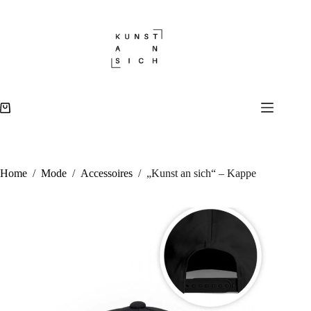
Zum
„Kunst an sich“ – Kappe
Inhalt
In den Warenkorb
39,90
€
springen
999 vorrätig
Warenkorb
Home
/
Mode
/
Accessoires
/
„Kunst an sich“ – Kappe