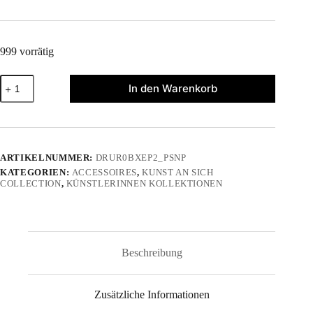
999 vorrätig
"Kunst
In den Warenkorb
an
sich"
-
Kappe
Menge
ARTIKELNUMMER:
DRUR0BXEP2_PSNP
KATEGORIEN:
ACCESSOIRES
,
KUNST AN SICH
COLLECTION
,
KÜNSTLERINNEN KOLLEKTIONEN
Beschreibung
Zusätzliche Informationen