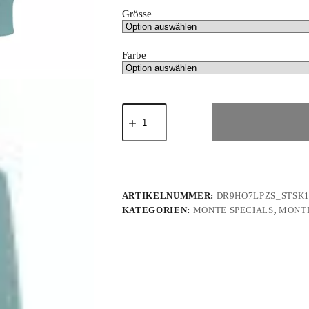
Grösse
Farbe
Monte-
Koala
-
Kinder
Hoodie
Menge
ARTIKELNUMMER:
DR9HO7LPZS_STSK1
KATEGORIEN:
MONTE SPECIALS
,
MONTE