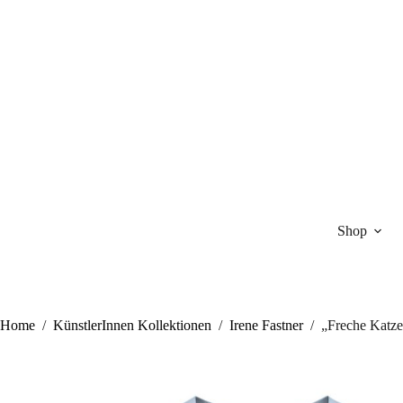
Zum
Inhalt
springen
Shop
Home
/
KünstlerInnen Kollektionen
/
Irene Fastner
/
„Freche Katze