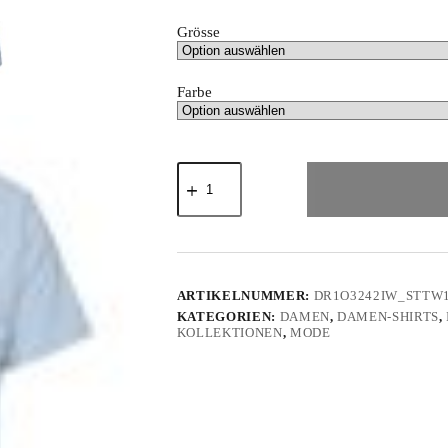
Grösse
Farbe
"Freche
Katze"
von
Irene
Fastner
-
Damen
Premium
ARTIKELNUMMER:
DR1O3242IW_STTW
Organic
KATEGORIEN:
DAMEN
,
DAMEN-SHIRTS
,
Shirt
KOLLEKTIONEN
,
MODE
Menge