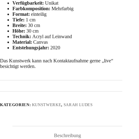
Verfügbarkeit:
Unikat
Farbkomposition:
Mehrfarbig
Format:
einteilig
Tiefe:
1 cm
Breite:
30 cm
Höhe:
30 cm
Technik:
Acryl auf Leinwand
Material:
Canvas
Entstehungsjahr:
2020
Das Kunstwerk kann nach Kontaktaufnahme gerne „live“
besichtigt werden.
KATEGORIEN:
KUNSTWERKE
,
SARAH LUDES
Beschreibung