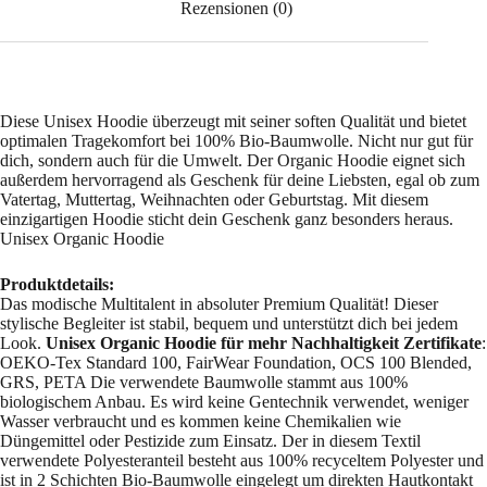
Rezensionen (0)
Diese Unisex Hoodie überzeugt mit seiner soften Qualität und bietet
optimalen Tragekomfort bei 100% Bio-Baumwolle. Nicht nur gut für
dich, sondern auch für die Umwelt. Der Organic Hoodie eignet sich
außerdem hervorragend als Geschenk für deine Liebsten, egal ob zum
Vatertag, Muttertag, Weihnachten oder Geburtstag. Mit diesem
einzigartigen Hoodie sticht dein Geschenk ganz besonders heraus.
Unisex Organic Hoodie
Produktdetails:
Das modische Multitalent in absoluter Premium Qualität! Dieser
stylische Begleiter ist stabil, bequem und unterstützt dich bei jedem
Look.
Unisex Organic Hoodie für mehr Nachhaltigkeit
Zertifikate
:
OEKO-Tex Standard 100, FairWear Foundation, OCS 100 Blended,
GRS, PETA Die verwendete Baumwolle stammt aus 100%
biologischem Anbau. Es wird keine Gentechnik verwendet, weniger
Wasser verbraucht und es kommen keine Chemikalien wie
Düngemittel oder Pestizide zum Einsatz. Der in diesem Textil
verwendete Polyesteranteil besteht aus 100% recyceltem Polyester und
ist in 2 Schichten Bio-Baumwolle eingelegt um direkten Hautkontakt