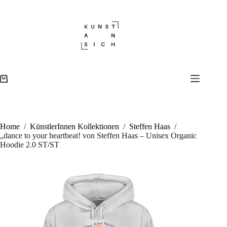
Zum
Inhalt
„dance to your heartbeat! von Steffen Haas – Unisex Organic Hoodie 2.0 ST/ST
Ausführung wählen
Dieses
springen
69,00
€
10000 vorrätig
Produkt
weist
mehrere
Variante
auf.
Die
Warenkorb
Optione
können
auf
der
Produkts
Home
/
KünstlerInnen Kollektionen
/
Steffen Haas
/
gewählt
„dance to your heartbeat! von Steffen Haas – Unisex Organic
werden
Hoodie 2.0 ST/ST