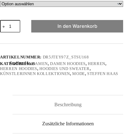
"dance
In den Warenkorb
to
your
heartbeat!
von
Steffen
Haas
ARTIKELNUMMER:
DR5JTEY97Z_STSU168
-
Steffen Haas
KATEGORIEN:
DAMEN
,
DAMEN HOODIES
,
HERREN
,
Unisex
HERREN HOODIES
,
HOODIES UND SWEATER
,
Organic
KÜNSTLERINNEN KOLLEKTIONEN
,
MODE
,
STEFFEN HAAS
Hoodie
2.0
ST/ST
Menge
Beschreibung
Zusätzliche Informationen